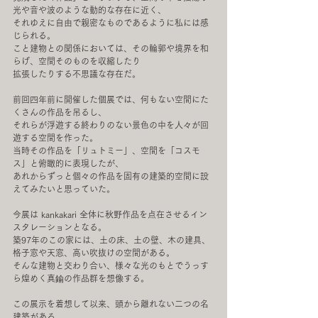
光や音や波のような動的な存在に近く、
それゆえに自由で親密なものであるように私には感
じられる。
こと建物との関係においては、その輪郭や境界を和
らげ、空間そのものを収縮したり
拡張したりする不思議な存在だ。
前回四年前に開催した個展では、何もない空間にた
くさんの作品を吊るし、
それらが浮遊する終わりのない景色の中を人々が回
遊する空間を作った。
当時その作品を「リュトミー」、空間を「コスモ
ス」と俯瞰的に表現したが、
あれからずっと個々の作品を固有の建築的空間に設
えてみたいと思っていた。
今展は kankakari 全体に秋野作品を点在させるイン
スタレーションとなる。
築97年のこの家には、土の床、土の壁、木の建具、
格子窓や天窓、高い吹抜けの空間がある。
そんな建物と交わり合い、様々な光のもとでうっす
ら煌めく真鍮の作品群を想像する。
この展示を着想して以来、頭から離れない二つの名
建築がある。