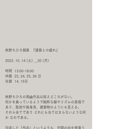
秋野ちひろ個展  『建築との戯れ』
2023. 10. 14 (土) ＿30 (月)　
時間  13:00-18:00 
休館  23, 24, 25, 26 日
在廊  14, 15日
秋野ちひろの真鍮作品は捉えどころがない。
何かを象っているようで純粋な線やリズムの表現で
あり、彫刻や装身具、建築物のようにも見える。
それら全てであり どれにも当てはまらないような何
か なのである。
完成した「作品」というよりも、空間の中を揺蕩う