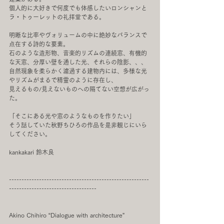
個人的に大好きで何度でも体感したいロンシャンと
ラ・トゥーレットの礼拝堂である。
明晰な比率やヴォリュームの中に絶妙なバランスで
点在する詩的な要素。
石のような造形物、音楽的リズムの連続窓、有機的
な天窓、分厚い壁を通した光、それらの陰影、、、
自然現象を柔らかく濾過する建物内には、多様な光
やリズムがまるで精霊のように存在し、
見えるもの/見えないものへの隔てない空想が広がっ
た。
「そこにある光や窓のようなものを作りたい」
そう話していた秋野ちひろの作品を是非観じにいら
してください。
kankakari 鈴木良
--------------------------------------------------------
-----------------------------------
Akino Chihiro “Dialogue with architecture”