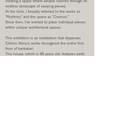
creating a space where people roamed through an 
endless landscape of swaying pieces. 
At the time, I broadly referred to the works as 
"Rhythmy" and the space as "Cosmos." 
Since then, I've wanted to place individual pieces 
within unique architectural spaces.
This exhibition is an installation that disperses 
Chihiro Akino's works throughout the entire first 
floor of kankakari. 
This house, which is 98 years old, features earth 
floors, earth walls, wooden fixtures, lattice 
windows, skylights, Tokonoma alcove, and high-
ceilinged spaces. 
I Imagine her brass works subtly shimmering 
under various lights, interacting with such a 
architecture.
Since conceiving this exhibition, there are two 
iconic architectural marvels that have never left 
my mind - the Ronchamp and La Tourette 
chapels, places I personally love and would visit 
repeatedly given the chance.
They feature poetic architectural elements 