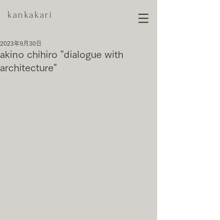
kankakari
2023年9月30日
akino chihiro "dialogue with
architecture"