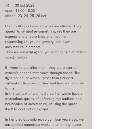
14 ＿ 30 oct 2023
open  13:00-18:00 
closed  23, 24, 25, 26 oct
Chihiro Akino's brass artworks are elusive. They 
appear to symbolize something, yet they are 
expressions of pure lines and rhythms, 
resembling sculptures, jewelry, and even 
architectural elements. 
They are everything and yet something that defies 
categorization.
If I were to describe them, they are closer to 
dynamic entities that move through space, like 
light, sound, or waves, rather than finished 
"artworks." As a result, they feel free and intimate 
to me. 
In the context of architectures, her works have a 
mysterious quality of softening the outlines and 
boundaries of architecture, causing the space 
itself to contract or expand.
In her previous solo exhibition four years ago, we 
suspended numerous works in an empty space, 