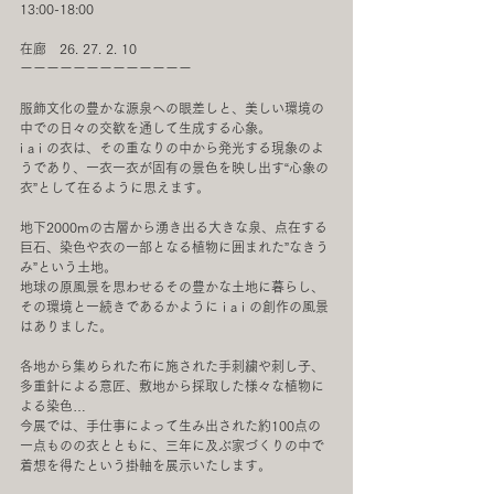
13:00-18:00
在廊　26. 27. 2. 10
ーーーーーーーーーーーーー
服飾文化の豊かな源泉への眼差しと、美しい環境の
中での日々の交歓を通して生成する心象。
i a i の衣は、その重なりの中から発光する現象のよ
うであり、一衣一衣が固有の景色を映し出す“心象の
衣”として在るように思えます。
地下2000mの古層から湧き出る大きな泉、点在する
巨石、染色や衣の一部となる植物に囲まれた”なきう
み”という土地。
地球の原風景を思わせるその豊かな土地に暮らし、
その環境と一続きであるかように i a i の創作の風景
はありました。
各地から集められた布に施された手刺繍や刺し子、
多重針による意匠、敷地から採取した様々な植物に
よる染色…
今展では、手仕事によって生み出された約100点の
一点ものの衣とともに、三年に及ぶ家づくりの中で
着想を得たという掛軸を展示いたします。