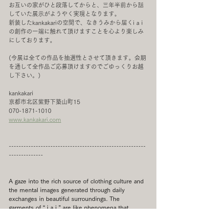
お互いの家がひと段落してからと、三年半前から話
していた展示がようやく実現となります。
新装したkankakariの空間で、なきうみから届くi a i 
の創作の一端に触れて頂けますことを心より楽しみ
にしております。
(今展は全ての作品を抽選性とさせて頂きます。会期
を通して全作品ご応募頂けますのでごゆっくりお越
し下さい。)
kankakari
京都市北区紫野下築山町15
070-1871-1010
www.kankakari.com
--------------------------------------------------------
--------------
A gaze into the rich source of clothing culture and 
the mental images generated through daily 
exchanges in beautiful surroundings. The 
garments of “ i a i ” are like phenomena that 
radiate from within their layers, with each piece 