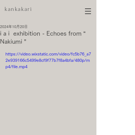
kankakari
2024年10月20日
i a i exhibition - Echoes from “
Nakiumi ”
https://video.wixstatic.com/video/fc5b76_a7
2e939166c5499e8cf9f77b7f8a4bfa/480p/m
p4/file.mp4