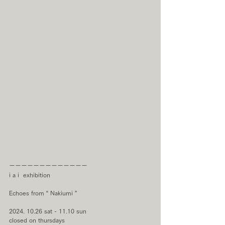
ーーーーーーーーーーーーー
i a i  exhibition
Echoes from “ Nakiumi ”
2024. 10.26 sat - 11.10 sun
closed on thursdays