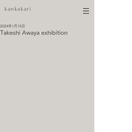
kankakari
2024年1月15日
Takeshi Awaya exhibition