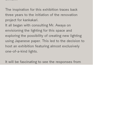
The inspiration for this exhibition traces back 
three years to the initiation of the renovation 
project for kankakari.
It all began with consulting Mr. Awaya on 
envisioning the lighting for this space and 
exploring the possibility of creating new lighting 
using Japanese paper. This led to the decision to 
host an exhibition featuring almost exclusively 
one-of-a-kind lights.
It will be fascinating to see the responses from 
Mr. Awaya, who has a profound understanding of 
antiques and modern designs. Additionally, the 
new scenery emerging from the over 30 lights 
illuminating the old house is something to look 
forward to.
Dating back to the construction of this house in 
1926, the relationship between household 
lighting, such as “andon”, “hyosoku”, and 
candlesticks, transitioning from oil lamps to 
incandescent bulbs, is an intriguing theme to 
explore further.
We would be delighted if you could join us.