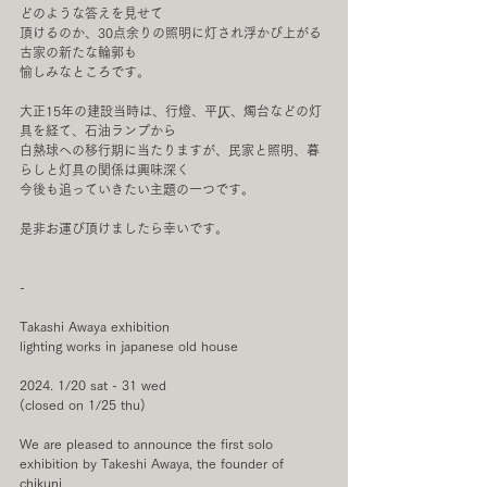
どのような答えを見せて
頂けるのか、30点余りの照明に灯され浮かび上がる
古家の新たな輪郭も
愉しみなところです。
大正15年の建設当時は、行燈、平仄、燭台などの灯
具を経て、石油ランプから
白熱球への移行期に当たりますが、民家と照明、暮
らしと灯具の関係は興味深く
今後も追っていきたい主題の一つです。
是非お運び頂けましたら幸いです。
-
Takashi Awaya exhibition
lighting works in japanese old house
2024. 1/20 sat - 31 wed
(closed on 1/25 thu)
We are pleased to announce the first solo 
exhibition by Takeshi Awaya, the founder of 
chikuni.