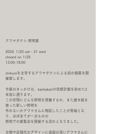
アワヤタケシ 照明展
2024. 1/20 sat - 31 wed
closed on 1/25
13:00-18:00　
chikuniを主宰するアワヤタケシによる初の個展を開
催致します。
今展のきっかけは、kankakariの改修計画を始めた3
年前に遡ります。
この空間にどんな照明を想像するか、また漉き紙を
使った新しい照明を
作れないかアワヤさんに相談したことが発端とな
り、ほぼ全てが一点ものの
照明での展覧会を開催する流れとなりました。
古物や近現代のデザインに造詣の深いアワヤさんに