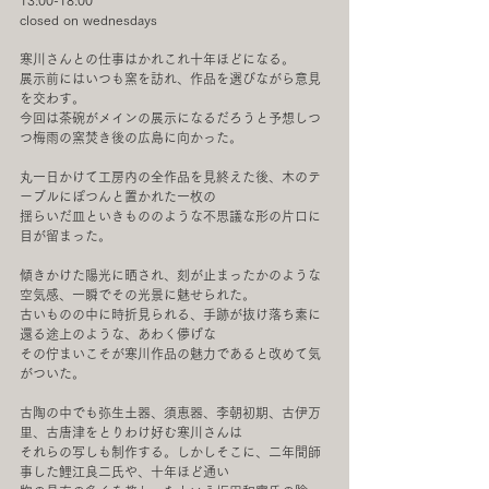
13:00-18:00
closed on wednesdays
寒川さんとの仕事はかれこれ十年ほどになる。
展示前にはいつも窯を訪れ、作品を選びながら意見
を交わす。
今回は茶碗がメインの展示になるだろうと予想しつ
つ梅雨の窯焚き後の広島に向かった。
丸一日かけて工房内の全作品を見終えた後、木のテ
ーブルにぽつんと置かれた一枚の
揺らいだ皿といきもののような不思議な形の片口に
目が留まった。
傾きかけた陽光に晒され、刻が止まったかのような
空気感、一瞬でその光景に魅せられた。
古いものの中に時折見られる、手跡が抜け落ち素に
還る途上のような、あわく儚げな
その佇まいこそが寒川作品の魅力であると改めて気
がついた。
古陶の中でも弥生土器、須恵器、李朝初期、古伊万
里、古唐津をとりわけ好む寒川さんは
それらの写しも制作する。しかしそこに、二年間師
事した鯉江良二氏や、十年ほど通い