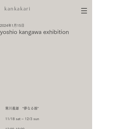
kankakari
2024年1月15日
yoshio kangawa exhibition
寒川義雄   “儚なる器”
11/18 sat ‒ 12/3 sun