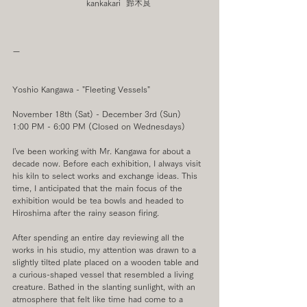
　　　　　　　　   kankakari  鈴木良
ー
Yoshio Kangawa - "Fleeting Vessels"
November 18th (Sat) - December 3rd (Sun)
1:00 PM - 6:00 PM (Closed on Wednesdays)
I've been working with Mr. Kangawa for about a 
decade now. Before each exhibition, I always visit 
his kiln to select works and exchange ideas. This 
time, I anticipated that the main focus of the 
exhibition would be tea bowls and headed to 
Hiroshima after the rainy season firing.
After spending an entire day reviewing all the 
works in his studio, my attention was drawn to a 
slightly tilted plate placed on a wooden table and 
a curious-shaped vessel that resembled a living 
creature. Bathed in the slanting sunlight, with an 
atmosphere that felt like time had come to a 