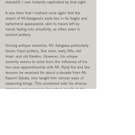
standstill, I was instantly captivated by that sight.
It was then that I realized once again that the 
charm of Mr.Kangawa's work lies in its fragile and 
ephemeral appearance, akin to traces left by 
hands fading into simplicity, as often seen in 
ancient pottery.
Among antique ceramics, Mr. Kangawa particularly 
favors Yayoi pottery, Sue ware, early Silla, old 
Imari, and old Karatsu. However, his unique 
serenity seems to arise from the influence of his 
two-year apprenticeship with Mr. Ryoji Koi and the 
lessons he received for about a decade from Mr. 
Kazumi Sakata, who taught him various ways of 
observing things. This combined with his diverse 
interests and reverence for nature results in his 
creations.
In this exhibition, I want to display both such tea 
bowls and various utensils, dividing them into two 
spaces.
The tea bowls created using the kick wheel, which 
he has been focusing on in recent years, are 