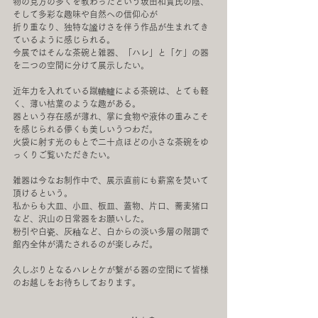
物の見方の多くを教わったという坂田和實氏の陰、
そして多彩な趣味や自然への信仰心が
折り重なり、独特な謐けさを伴う作品が生まれてき
ているように感じられる。
今展ではそんな茶碗と雑器、「ハレ」と「ケ」の器
を二つの空間に分けて展示したい。
近年力を入れている蹴轆轤による茶碗は、とても軽
く、薄い枯葉のような趣がある。
器という存在感が薄れ、掌に食物や液体の重みこそ
を感じられる儚くも美しいうつわだ。
火袋に射す光のもとで二十点ほどの小さな茶碗をゆ
っくりご覧いただきたい。
雑器は今なお制作中で、展示直前にも薪窯を焚いて
頂けるという。
私からも大皿、小皿、板皿、蓋物、片口、蕎麦猪口
など、沢山の日常器をお願いした。
粉引や白瓷、灰秞など、白からの淡い多層の階調で
館内全体が満たされるのが楽しみだ。
久しぶりとなるハレとケが繋がる器の空間にて皆様
のお越しをお待ちしております。